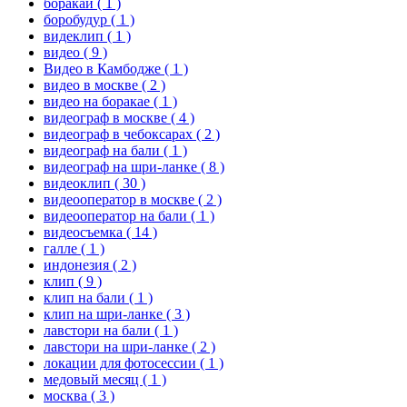
боракай
( 1 )
боробудур
( 1 )
видеклип
( 1 )
видео
( 9 )
Видео в Камбодже
( 1 )
видео в москве
( 2 )
видео на боракае
( 1 )
видеограф в москве
( 4 )
видеограф в чебоксарах
( 2 )
видеограф на бали
( 1 )
видеограф на шри-ланке
( 8 )
видеоклип
( 30 )
видеооператор в москве
( 2 )
видеооператор на бали
( 1 )
видеосъемка
( 14 )
галле
( 1 )
индонезия
( 2 )
клип
( 9 )
клип на бали
( 1 )
клип на шри-ланке
( 3 )
лавстори на бали
( 1 )
лавстори на шри-ланке
( 2 )
локации для фотосессии
( 1 )
медовый месяц
( 1 )
москва
( 3 )