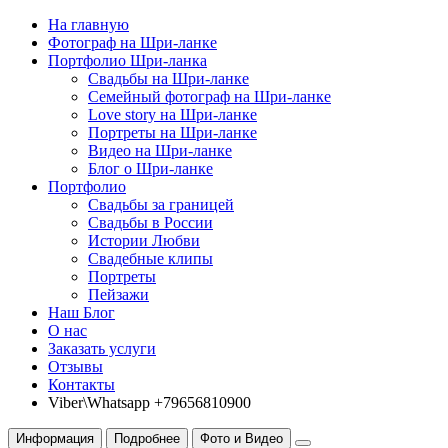
На главную
Фотограф на Шри-ланке
Портфолио Шри-ланка
Свадьбы на Шри-ланке
Семейный фотограф на Шри-ланке
Love story на Шри-ланке
Портреты на Шри-ланке
Видео на Шри-ланке
Блог о Шри-ланке
Портфолио
Свадьбы за границей
Свадьбы в России
Истории Любви
Свадебные клипы
Портреты
Пейзажи
Наш Блог
О нас
Заказать услуги
Отзывы
Контакты
Viber\Whatsapp +79656810900
Информация
Подробнее
Фото и Видео