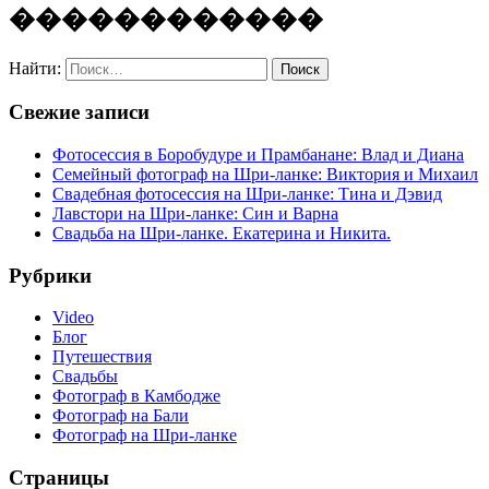
�
�
�
�
�
�
�
�
�
�
�
�
Найти:
Свежие записи
Фотосессия в Боробудуре и Прамбанане: Влад и Диана
Семейный фотограф на Шри-ланке: Виктория и Михаил
Свадебная фотосессия на Шри-ланке: Тина и Дэвид
Лавстори на Шри-ланке: Син и Варна
Свадьба на Шри-ланке. Екатерина и Никита.
Рубрики
Video
Блог
Путешествия
Свадьбы
Фотограф в Камбодже
Фотограф на Бали
Фотограф на Шри-ланке
Страницы