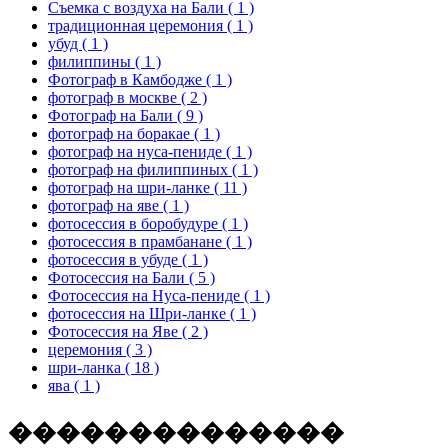
Съемка с воздуха на Бали
( 1 )
традиционная церемония
( 1 )
убуд
( 1 )
филиппины
( 1 )
Фотограф в Камбодже
( 1 )
фотограф в москве
( 2 )
Фотограф на Бали
( 9 )
фотограф на боракае
( 1 )
фотограф на нуса-пениде
( 1 )
фотограф на филиппиных
( 1 )
фотограф на шри-ланке
( 11 )
фотограф на яве
( 1 )
фотосессия в боробудуре
( 1 )
фотосессия в прамбанане
( 1 )
фотосессия в убуде
( 1 )
Фотосессия на Бали
( 5 )
Фотосессия на Нуса-пениде
( 1 )
фотосессия на Шри-ланке
( 1 )
Фотосессия на Яве
( 2 )
церемония
( 3 )
шри-ланка
( 18 )
ява
( 1 )
�
�
�
�
�
�
�
�
�
�
�
�
�
�