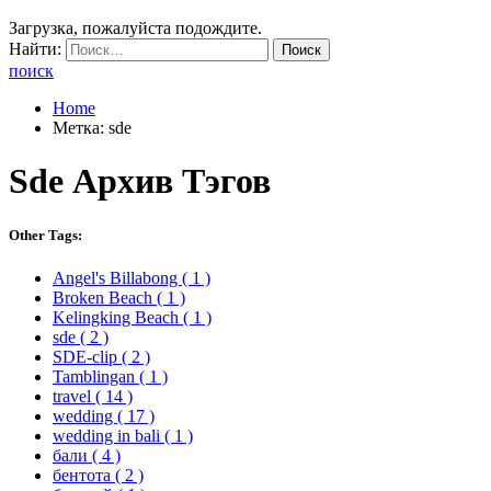
Загрузка, пожалуйста подождите.
Найти:
поиск
Home
Метка: sde
Sde
Архив Тэгов
Other Tags:
Angel's Billabong
( 1 )
Broken Beach
( 1 )
Kelingking Beach
( 1 )
sde
( 2 )
SDE-clip
( 2 )
Tamblingan
( 1 )
travel
( 14 )
wedding
( 17 )
wedding in bali
( 1 )
бали
( 4 )
бентота
( 2 )