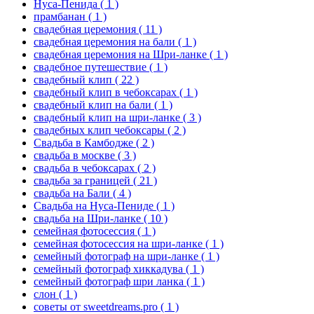
Нуса-Пенида
( 1 )
прамбанан
( 1 )
свадебная церемония
( 11 )
свадебная церемония на бали
( 1 )
свадебная церемония на Шри-ланке
( 1 )
свадебное путешествие
( 1 )
свадебный клип
( 22 )
свадебный клип в чебоксарах
( 1 )
свадебный клип на бали
( 1 )
свадебный клип на шри-ланке
( 3 )
свадебных клип чебоксары
( 2 )
Свадьба в Камбодже
( 2 )
свадьба в москве
( 3 )
свадьба в чебоксарах
( 2 )
свадьба за границей
( 21 )
свадьба на Бали
( 4 )
Свадьба на Нуса-Пениде
( 1 )
свадьба на Шри-ланке
( 10 )
семейная фотосессия
( 1 )
семейная фотосессия на шри-ланке
( 1 )
семейный фотограф на шри-ланке
( 1 )
семейный фотограф хиккадува
( 1 )
семейный фотограф шри ланка
( 1 )
слон
( 1 )
советы от sweetdreams.pro
( 1 )