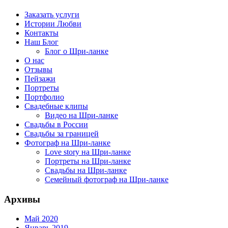
Заказать услуги
Истории Любви
Контакты
Наш Блог
Блог о Шри-ланке
О нас
Отзывы
Пейзажи
Портреты
Портфолио
Свадебные клипы
Видео на Шри-ланке
Свадьбы в России
Свадьбы за границей
Фотограф на Шри-ланке
Love story на Шри-ланке
Портреты на Шри-ланке
Свадьбы на Шри-ланке
Семейный фотограф на Шри-ланке
Архивы
Май 2020
Январь 2019