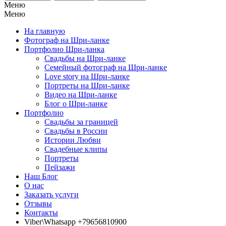
Меню
Меню
На главную
Фотограф на Шри-ланке
Портфолио Шри-ланка
Свадьбы на Шри-ланке
Семейный фотограф на Шри-ланке
Love story на Шри-ланке
Портреты на Шри-ланке
Видео на Шри-ланке
Блог о Шри-ланке
Портфолио
Свадьбы за границей
Свадьбы в России
Истории Любви
Свадебные клипы
Портреты
Пейзажи
Наш Блог
О нас
Заказать услуги
Отзывы
Контакты
Viber\Whatsapp +79656810900