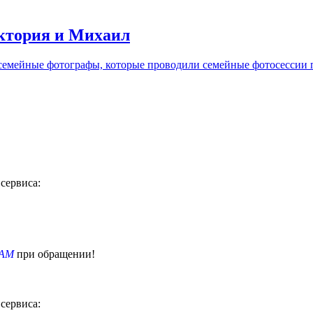
ктория и Михаил
мейные фотографы, которые проводили семейные фотосессии по
 сервиса:
AM
при обращении!
 сервиса: