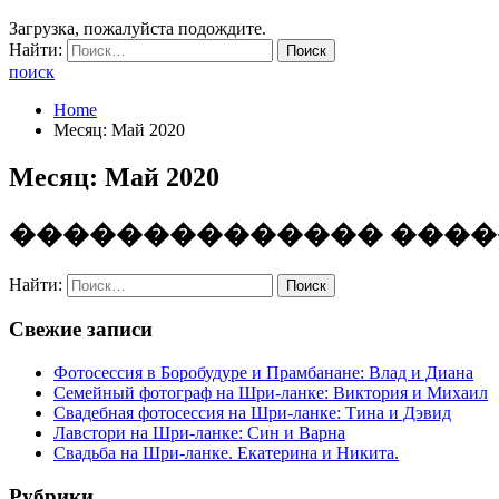
Загрузка, пожалуйста подождите.
Найти:
поиск
Home
Месяц: Май 2020
Месяц: Май 2020
�
�
�
�
�
�
�
�
�
�
�
�
�
�
�
�
�
�
Найти:
Свежие записи
Фотосессия в Боробудуре и Прамбанане: Влад и Диана
Семейный фотограф на Шри-ланке: Виктория и Михаил
Свадебная фотосессия на Шри-ланке: Тина и Дэвид
Лавстори на Шри-ланке: Син и Варна
Свадьба на Шри-ланке. Екатерина и Никита.
Рубрики