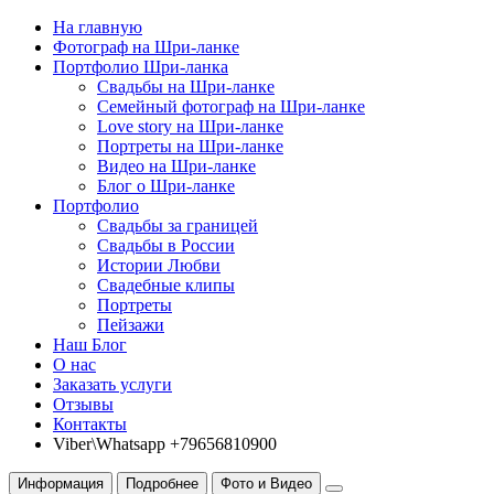
На главную
Фотограф на Шри-ланке
Портфолио Шри-ланка
Свадьбы на Шри-ланке
Семейный фотограф на Шри-ланке
Love story на Шри-ланке
Портреты на Шри-ланке
Видео на Шри-ланке
Блог о Шри-ланке
Портфолио
Свадьбы за границей
Свадьбы в России
Истории Любви
Свадебные клипы
Портреты
Пейзажи
Наш Блог
О нас
Заказать услуги
Отзывы
Контакты
Viber\Whatsapp +79656810900
Информация
Подробнее
Фото и Видео