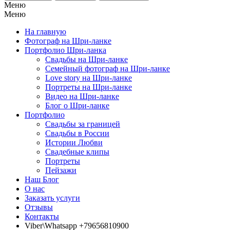
Меню
Меню
На главную
Фотограф на Шри-ланке
Портфолио Шри-ланка
Свадьбы на Шри-ланке
Семейный фотограф на Шри-ланке
Love story на Шри-ланке
Портреты на Шри-ланке
Видео на Шри-ланке
Блог о Шри-ланке
Портфолио
Свадьбы за границей
Свадьбы в России
Истории Любви
Свадебные клипы
Портреты
Пейзажи
Наш Блог
О нас
Заказать услуги
Отзывы
Контакты
Viber\Whatsapp +79656810900