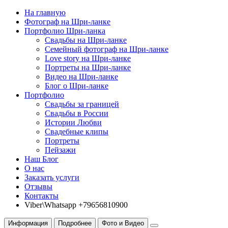
На главную
Фотограф на Шри-ланке
Портфолио Шри-ланка
Свадьбы на Шри-ланке
Семейный фотограф на Шри-ланке
Love story на Шри-ланке
Портреты на Шри-ланке
Видео на Шри-ланке
Блог о Шри-ланке
Портфолио
Свадьбы за границей
Свадьбы в России
Истории Любви
Свадебные клипы
Портреты
Пейзажи
Наш Блог
О нас
Заказать услуги
Отзывы
Контакты
Viber\Whatsapp +79656810900
Информация
Подробнее
Фото и Видео