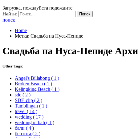
Загрузка, пожалуйста подождите.
Найти:
поиск
Home
Метка: Свадьба на Нуса-Пениде
Свадьба на Нуса-Пениде
Архи
Other Tags:
Angel's Billabong
( 1 )
Broken Beach
( 1 )
Kelingking Beach
( 1 )
sde
( 2 )
SDE-clip
( 2 )
Tamblingan
( 1 )
travel
( 14 )
wedding
( 17 )
wedding in bali
( 1 )
бали
( 4 )
бентота
( 2 )