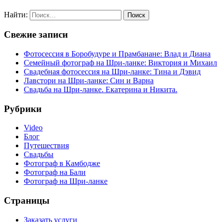
Найти:
Свежие записи
Фотосессия в Боробудуре и Прамбанане: Влад и Диана
Семейный фотограф на Шри-ланке: Виктория и Михаил
Свадебная фотосессия на Шри-ланке: Тина и Дэвид
Лавстори на Шри-ланке: Син и Варна
Свадьба на Шри-ланке. Екатерина и Никита.
Рубрики
Video
Блог
Путешествия
Свадьбы
Фотограф в Камбодже
Фотограф на Бали
Фотограф на Шри-ланке
Страницы
Заказать услуги