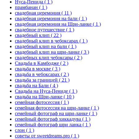
Нуса-Пенида
( 1 )
прамбанан
( 1 )
свадебная церемония
( 11 )
свадебная церемония на бали
( 1 )
свадебная церемония на Шри-ланке
( 1 )
свадебное путешествие
( 1 )
свадебный клип
( 22 )
свадебный клип в чебоксарах
( 1 )
свадебный клип на бали
( 1 )
свадебный клип на шри-ланке
( 3 )
свадебных клип чебоксары
( 2 )
Свадьба в Камбодже
( 2 )
свадьба в москве
( 3 )
свадьба в чебоксарах
( 2 )
свадьба за границей
( 21 )
свадьба на Бали
( 4 )
Свадьба на Нуса-Пениде
( 1 )
свадьба на Шри-ланке
( 10 )
семейная фотосессия
( 1 )
семейная фотосессия на шри-ланке
( 1 )
семейный фотограф на шри-ланке
( 1 )
семейный фотограф хиккадува
( 1 )
семейный фотограф шри ланка
( 1 )
слон
( 1 )
советы от sweetdreams.pro
( 1 )