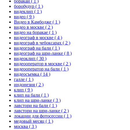
боракай
( 1 )
боробудур
( 1 )
видеклип
( 1 )
видео
( 9 )
Видео в Камбодже
( 1 )
видео в москве
( 2 )
видео на боракае
( 1 )
видеограф в москве
( 4 )
видеограф в чебоксарах
( 2 )
видеограф на бали
( 1 )
видеограф на шри-ланке
( 8 )
видеоклип
( 30 )
видеооператор в москве
( 2 )
видеооператор на бали
( 1 )
видеосъемка
( 14 )
галле
( 1 )
индонезия
( 2 )
клип
( 9 )
клип на бали
( 1 )
клип на шри-ланке
( 3 )
лавстори на бали
( 1 )
лавстори на шри-ланке
( 2 )
локации для фотосессии
( 1 )
медовый месяц
( 1 )
москва
( 3 )