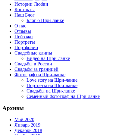
Истории Любви
Контакты
Наш Блог
Блог о Шри-ланке
О нас
Отзывы
Пейзажи
Портреты
Портфолио
Свадебные клипы
Видео на Шри-ланке
Свадьбы в России
Свадьбы за границей
Фотограф на Шри-ланке
Love story на Шри-ланке
Портреты на Шри-ланке
Свадьбы на Шри-ланке
Семейный фотограф на Шри-ланке
Архивы
Май 2020
Январь 2019
Декабрь 2018