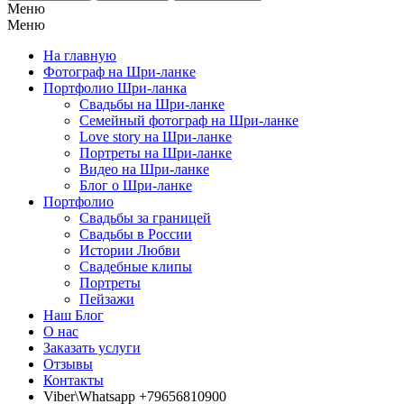
Меню
Меню
На главную
Фотограф на Шри-ланке
Портфолио Шри-ланка
Свадьбы на Шри-ланке
Семейный фотограф на Шри-ланке
Love story на Шри-ланке
Портреты на Шри-ланке
Видео на Шри-ланке
Блог о Шри-ланке
Портфолио
Свадьбы за границей
Свадьбы в России
Истории Любви
Свадебные клипы
Портреты
Пейзажи
Наш Блог
О нас
Заказать услуги
Отзывы
Контакты
Viber\Whatsapp +79656810900