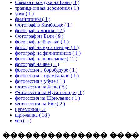
Съемка с воздуха на Бали
( 1 )
традиционная церемония
( 1 )
убуд
( 1 )
филиппины
( 1 )
Фотограф в Камбодже
( 1 )
фотограф в москве
( 2 )
Фотограф на Бали
( 9 )
фотограф на боракае
( 1 )
фотограф на нуса-пениде
( 1 )
фотограф на филиппиных
( 1 )
фотограф на шри-ланке
( 11 )
фотограф на яве
( 1 )
фотосессия в боробудуре
( 1 )
фотосессия в прамбанане
( 1 )
фотосессия в убуде
( 1 )
Фотосессия на Бали
( 5 )
Фотосессия на Нуса-пениде
( 1 )
фотосессия на Шри-ланке
( 1 )
Фотосессия на Яве
( 2 )
церемония
( 3 )
шри-ланка
( 18 )
ява
( 1 )
�
�
�
�
�
�
�
�
�
�
�
�
�
�
�
�
�
�