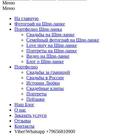
Меню
Меню
На главную
Фотограф на Шри-ланке
Портфолио Шри-ланка
Свадьбы на Шри-ланке
Семейный фотограф на Шри-ланке
Love story на Шри-ланке
Портреты на Шри-ланке
Видео на Шри-ланке
Блог о Шри-ланке
Портфолио
Свадьбы за границей
Свадьбы в России
Истории Любви
Свадебные клипы
Портреты
Пейзажи
Наш Блог
О нас
Заказать услуги
Отзывы
Контакты
Viber\Whatsapp +79656810900