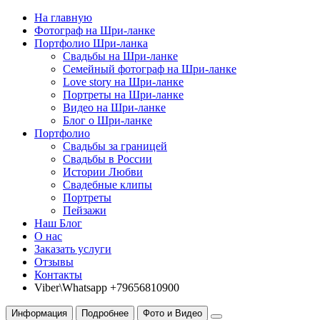
На главную
Фотограф на Шри-ланке
Портфолио Шри-ланка
Свадьбы на Шри-ланке
Семейный фотограф на Шри-ланке
Love story на Шри-ланке
Портреты на Шри-ланке
Видео на Шри-ланке
Блог о Шри-ланке
Портфолио
Свадьбы за границей
Свадьбы в России
Истории Любви
Свадебные клипы
Портреты
Пейзажи
Наш Блог
О нас
Заказать услуги
Отзывы
Контакты
Viber\Whatsapp +79656810900
Информация
Подробнее
Фото и Видео